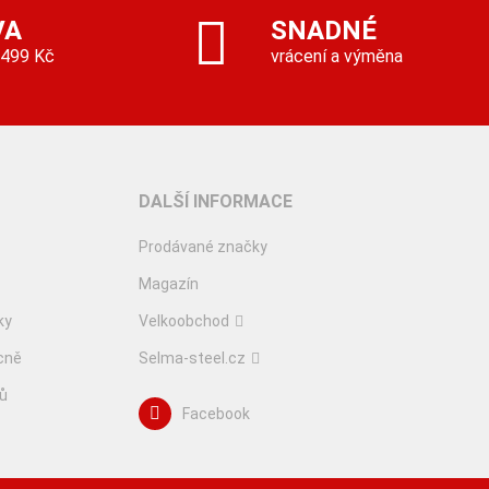
VA
SNADNÉ
 499 Kč
vrácení a výměna
DALŠÍ INFORMACE
Prodávané značky
Magazín
ky
Velkoobchod
cně
Selma-steel.cz
lů
Facebook