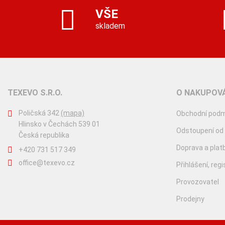
VŠE
skladem
TEXEVO S.R.O.
O NAKUPOVÁ
Poličská 342
(mapa)
Obchodní podm
Hlinsko v Čechách 539 01
Odstoupení od
Česká republika
Doprava a plat
+420 731 517 349
office@texevo.cz
Přihlášení, reg
Provozovatel
Prodejny