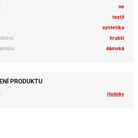
:
ne
:
textil
syntetika
dešve:
hrubší
ámská:
dámská
ENÍ PRODUKTU
:
Holínky