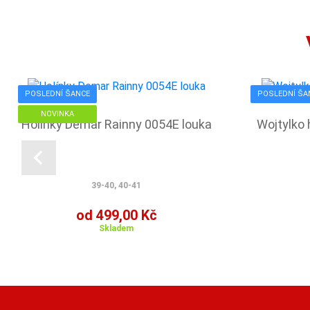
POSLEDNÍ ŠANCE
POSLEDNÍ ŠA
NOVINKA
Holínky Demar Rainny 0054E louka
Wojtylko
39-40, 40-41
od 499,00 Kč
Skladem