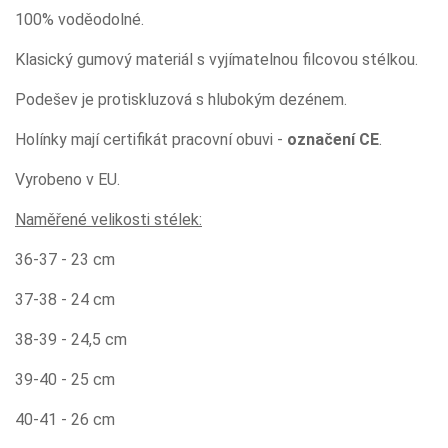
100% voděodolné.
Klasický gumový materiál s vyjímatelnou filcovou stélkou.
Podešev je protiskluzová s hlubokým dezénem.
Holínky mají certifikát pracovní obuvi -
označení CE
.
Vyrobeno v EU.
Naměřené velikosti stélek:
36-37 - 23 cm
37-38 - 24 cm
38-39 - 24,5 cm
39-40 - 25 cm
40-41 - 26 cm