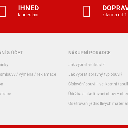
IHNED
DOPRA
k odeslání
zdarma od 1
NÍ & ÚČET
NÁKUPNÍ PORADCE
ínky
Jak vybrat velikost?
 smlouvy / výměna / reklamace
Jak vybrat správný typ obuvi?
ba
Číslování obuvi – velikostní tabul
istrace
Údržba a ošetřování obuvi – obe
Ošetřování jednotlivých materiá