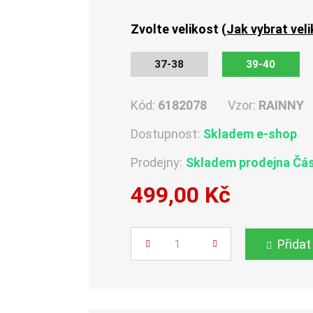
Zvolte velikost (
Jak vybrat vel
37-38
39-40
Kód:
6182078
Vzor:
RAINNY
Dostupnost:
Skladem e-shop
Prodejny:
Skladem
prodejna Čá
499,00 Kč
Počet
Přidat