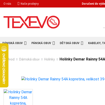
Doručení do výde
O nás
Naše prodejny
H
DÁMSKÁ OBUV
PÁNSKÁ OBUV
DĚTSKÁ OBUV
KABELKY, T
Holínky Demar Rainny 54A 
Úvod
Dámská obuv
Holínky