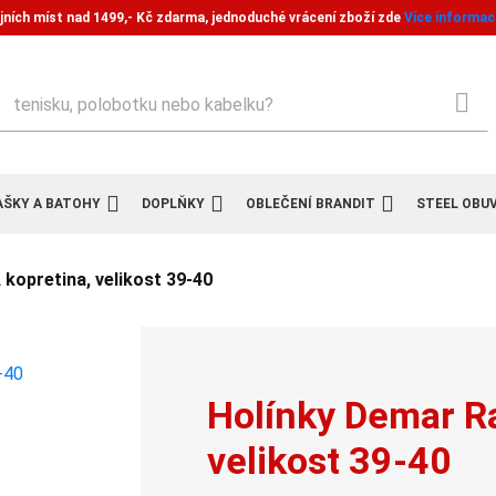
jních míst nad 1499,- Kč zdarma, jednoduché vrácení zboží zde
Více informac
ledat
AŠKY A BATOHY
DOPLŇKY
OBLEČENÍ BRANDIT
STEEL OBU
kopretina, velikost 39-40
Holínky Demar R
velikost 39-40