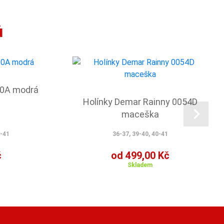
ů
50A modrá
Holínky Demar Rainny 0054D
maceška
0-41
36-37, 39-40, 40-41
č
od 499,00 Kč
Skladem