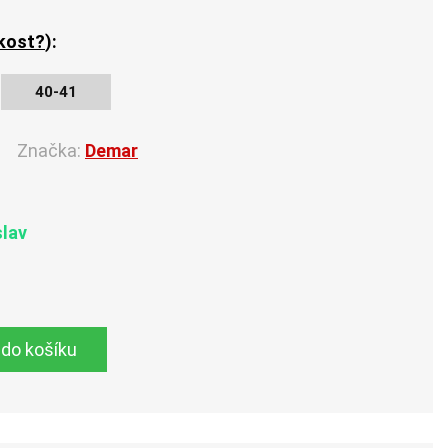
ikost?
):
40-41
Značka:
Demar
slav
 do košíku