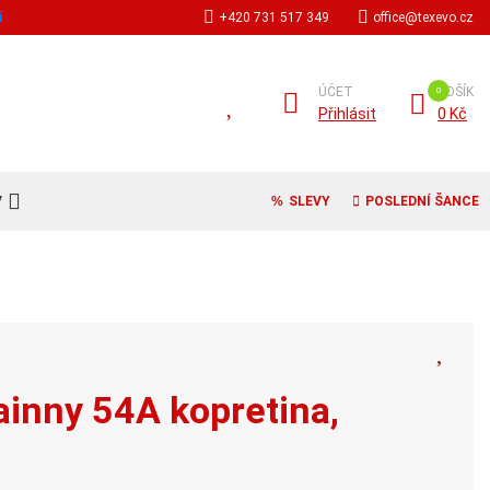
í
+420 731 517 349
office@texevo.cz
ÚČET
KOŠÍK
Přihlásit
0 Kč
V
SLEVY
POSLEDNÍ ŠANCE
ainny 54A kopretina,