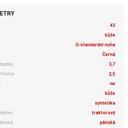
ETRY
43
kůže
G-standardní noha
Černá
dpatku:
3,7
tformy:
2,5
:
ne
:
kůže
syntetika
dešve:
traktorový
ámská:
pánská