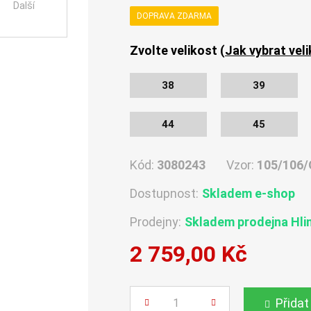
Další
DOPRAVA ZDARMA
Zvolte velikost (
Jak vybrat vel
38
39
44
45
Kód:
3080243
Vzor:
105/106/
Dostupnost:
Skladem e-shop
Prodejny:
Skladem
prodejna Hli
2 759,00 Kč
Počet
Přidat