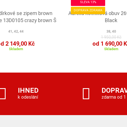
SLEVA 13%
DOPRAVA ZDRAMA
dírkové se zipem brown
Aurelia kotníková obuv 2
e 13D0105 crazy brown Š
Black
41, 42, 44
38, 40
1 950,00 Kč
d 2 149,00 Kč
od 1 690,00 
Skladem
Skladem
IHNED
DOPRA
k odeslání
zdarma od 1