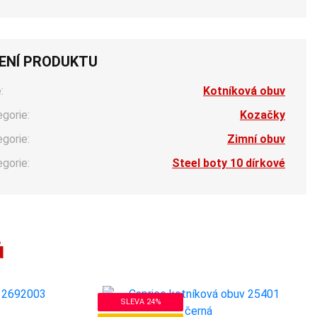
ENÍ PRODUKTU
:
Kotníková obuv
egorie:
Kozačky
egorie:
Zimní obuv
egorie:
Steel boty 10 dírkové
ů
SLEVA 24%