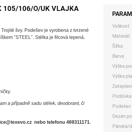
K 105/106/O/UK VLAJKA
PARAM
Velikost:
Trojité švy. Podešev je vyrobena z tvrzené
Materiál:
škem "STEEL". Stélka je filcová lepená.
Šířka:
Barva:
Výška po
Výška pla
Zateplení
ničky.
Podšívka
sam a případně sadu stélek, deodorant, či
Podešev:
Dezén po
office@texevo.cz nebo telefonu 469311171.
Pánská/d