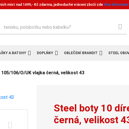
ních míst nad 1499,- Kč zdarma, jednoduché vrácení zboží zde
Více informací
ledat
AŠKY A BATOHY
DOPLŇKY
OBLEČENÍ BRANDIT
STEEL OBU
k 105/106/O/UK vlajka černá, velikost 43
Steel boty 10 dí
černá, velikost 4