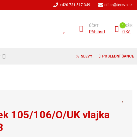
+420 731 517 349
office@texevo.cz
ÚČET
KOŠÍK
Přihlásit
0 Kč
V
SLEVY
POSLEDNÍ ŠANCE
rek 105/106/O/UK vlajka
3