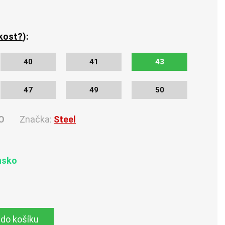
ikost?
):
40
41
43
47
49
50
O
Značka:
Steel
nsko
 do košíku