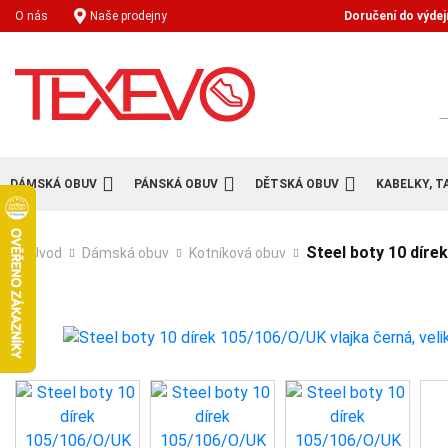
Doručení do výdej
O nás
Naše prodejny
H
DÁMSKÁ OBUV
PÁNSKÁ OBUV
DĚTSKÁ OBUV
KABELKY, T
Steel boty 10 díre
Úvod
Dámská obuv
Kotníková obuv