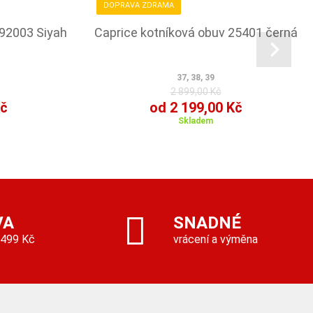
DOPRAVA ZDRAMA
692003 Siyah
Caprice kotníková obuv 25401 černá
37, 38, 39
2 899,00 Kč
Kč
od 2 199,00 Kč
Skladem
VA
SNADNÉ
 499 Kč
vrácení a výměna