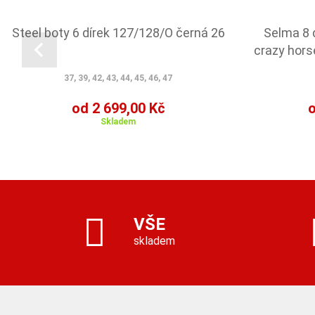
Steel boty 6 dírek 127/128/O černá 26
Selma 8 
crazy hors
37, 39, 42, 43, 44, 45, 46, 47
od 2 699,00 Kč
o
Skladem
VŠE
skladem